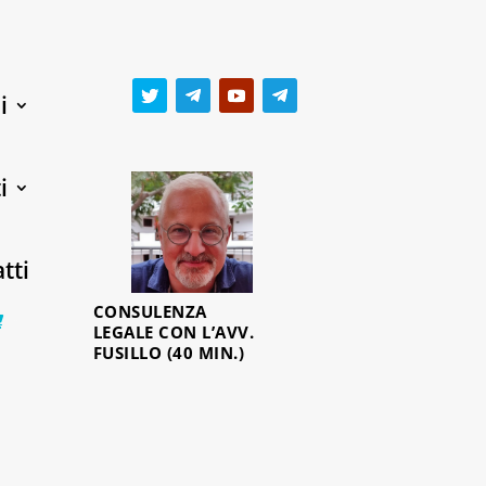
i
i
tti
CONSULENZA
0 Items
LEGALE CON L’AVV.
FUSILLO (40 MIN.)