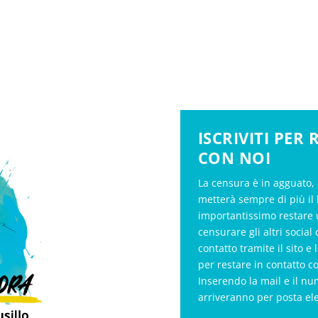
ISCRIVITI PER
CON NOI
La censura è in agguato, 
metterà sempre di più il 
importantissimo restare 
censurare gli altri soci
contatto tramite il sito e 
per restare in contatto c
Inserendo la mail e il nu
arriveranno per posta el