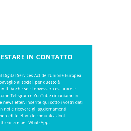
 RESTARE IN CONTATTO
il Digital Services Act dell'Unione Europea
bavaglio ai social, per questo è
uniti. Anche se ci dovessero oscurare e
al come Telegram e YouTube rimaniamo in
le newsletter. Inserite qui sotto i vostri dati
on noi e ricevere gli aggiornamenti.
mero di telefono le comunicazioni
ettronica e per WhatsApp.