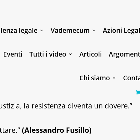
lenza legale
Vademecum
Azioni Legal
Eventi
Tutti i video
Articoli
Argoment
Chi siamo
Conta
stizia, la resistenza diventa un dovere.”
ttare.”
(Alessandro Fusillo)