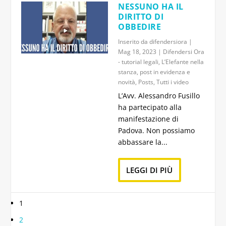
NESSUNO HA IL
DIRITTO DI
OBBEDIRE
Inserito da
difendersiora
|
Mag 18, 2023
|
Difendersi Ora
- tutorial legali
,
L’Elefante nella
stanza
,
post in evidenza e
novità
,
Posts
,
Tutti i video
L’Avv. Alessandro Fusillo
ha partecipato alla
manifestazione di
Padova. Non possiamo
abbassare la...
LEGGI DI PIÙ
1
2