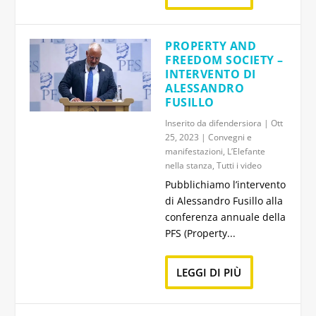
PROPERTY AND
FREEDOM SOCIETY –
INTERVENTO DI
ALESSANDRO
FUSILLO
Inserito da
difendersiora
|
Ott
25, 2023
|
Convegni e
manifestazioni
,
L’Elefante
nella stanza
,
Tutti i video
Pubblichiamo l’intervento
di Alessandro Fusillo alla
conferenza annuale della
PFS (Property...
LEGGI DI PIÙ