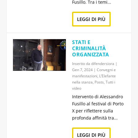
Fusillo. Tra i temi...
LEGGI DI PIÙ
STATI E
CRIMINALITÀ
ORGANIZZATA
Inserito da
difendersiora
|
Gen 7, 2024
|
Convegni e
manifestazioni
,
L’Elefante
nella stanza
,
Posts
,
Tutti i
video
Intervento di Alessandro
Fusillo al festival di Porto
X per riflettere sulla
profonda affinità tra...
LEGGI DI PIÙ