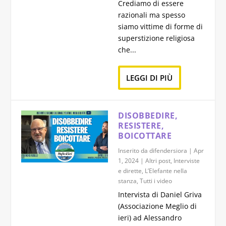
Crediamo di essere
razionali ma spesso
siamo vittime di forme di
superstizione religiosa
che...
LEGGI DI PIÙ
DISOBBEDIRE,
RESISTERE,
BOICOTTARE
Inserito da
difendersiora
|
Apr
1, 2024
|
Altri post
,
Interviste
e dirette
,
L’Elefante nella
stanza
,
Tutti i video
Intervista di Daniel Griva
(Associazione Meglio di
ieri) ad Alessandro