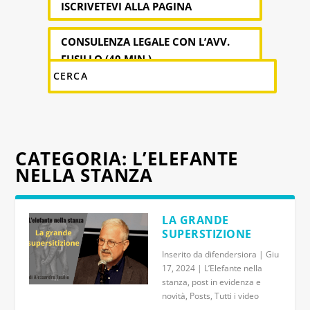
ISCRIVETEVI ALLA PAGINA
CONSULENZA LEGALE CON L’AVV.
FUSILLO (40 MIN.)
CATEGORIA:
L’ELEFANTE
NELLA STANZA
LA GRANDE
SUPERSTIZIONE
Inserito da
difendersiora
|
Giu
17, 2024
|
L’Elefante nella
stanza
,
post in evidenza e
novità
,
Posts
,
Tutti i video