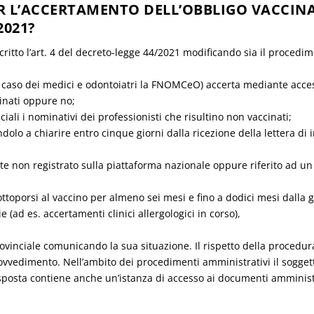
R L’ACCERTAMENTO DELL’OBBLIGO VACCIN
2021?
ritto l’art. 4 del decreto-legge 44/2021 modificando sia il procedi
aso dei medici e odontoiatri la FNOMCeO) accerta mediante accesso
cinati oppure no;
ali i nominativi dei professionisti che risultino non vaccinati;
ndolo a chiarire entro cinque giorni dalla ricezione della lettera di 
te non registrato sulla piattaforma nazionale oppure riferito ad un v
ttoporsi al vaccino per almeno sei mesi e fino a dodici mesi dalla 
e (ad es. accertamenti clinici allergologici in corso),
ovinciale comunicando la sua situazione. Il rispetto della procedur
ovvedimento. Nell’ambito dei procedimenti amministrativi il soggett
sposta contiene anche un’istanza di accesso ai documenti amminist