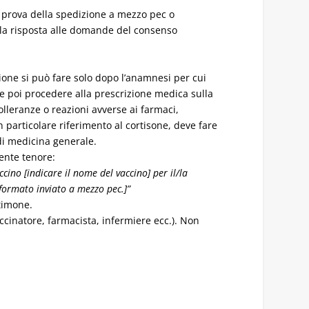
a prova della spedizione a mezzo pec o
 la risposta alle domande del consenso
ione si può fare solo dopo l’anamnesi per cui
e poi procedere alla prescrizione medica sulla
tolleranze o reazioni avverse ai farmaci,
n particolare riferimento al cortisone, deve fare
di medicina generale.
uente tenore:
cino [indicare il nome del vaccino] per il/la
nformato inviato a mezzo pec.]”
stimone.
cinatore, farmacista, infermiere ecc.). Non