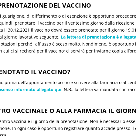
PRENOTAZIONE DEL VACCINO
 di guarigione, di differimento o di esenzione è opportuno proceder
 quindi, prenotare il vaccino per il ventesimo giorno dalla ricezione d
uta il 30.12.2021 il vaccino dovrà essere prenotato per il giorno 19
al giorno lavorativo seguente.
La lettera di prenotazione è allegat
renotazioni perché l’afflusso è sceso molto. Nondimeno, è opportu
 cui ci si recherà per il vaccino; ci servirà per inviarne copia all’or
ENOTATO IL VACCINO?
o prima dell’appuntamento occorre scrivere alla farmacia o al centr
senso informato allegato qui
. N.B.: la lettera va mandata con ra
RO VACCINALE O ALLA FARMACIA IL GIOR
centro vaccinale il giorno della prenotazione. Non è necessario es
one. In ogni caso è opportuno registrare quanto accade presso il c
rsa.