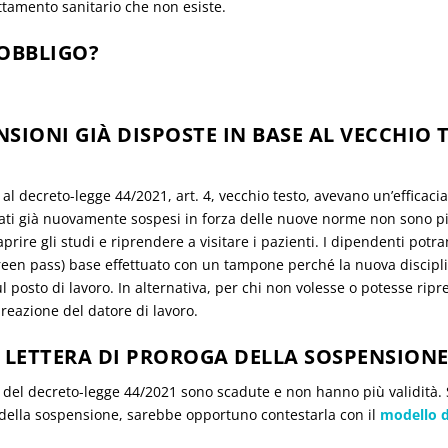
rattamento sanitario che non esiste.
’OBBLIGO?
SIONI GIÀ DISPOSTE IN BASE AL VECCHIO 
l decreto-legge 44/2021, art. 4, vecchio testo, avevano un’efficacia l
stati già nuovamente sospesi in forza delle nuove norme non sono pi
rire gli studi e riprendere a visitare i pazienti. I dipendenti potr
green pass) base effettuato con un tampone perché la nuova discipli
l posto di lavoro. In alternativa, per chi non volesse o potesse ripr
reazione del datore di lavoro.
 LETTERA DI PROROGA DELLA SOSPENSIONE
 del decreto-legge 44/2021 sono scadute e non hanno più validità. Se
 della sospensione, sarebbe opportuno contestarla con il
modello di