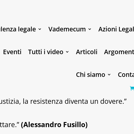
lenza legale
Vademecum
Azioni Legal
Eventi
Tutti i video
Articoli
Argoment
Chi siamo
Conta
stizia, la resistenza diventa un dovere.”
ttare.”
(Alessandro Fusillo)