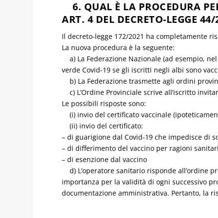
6. QUAL È LA PROCEDURA PE
ART. 4 DEL DECRETO-LEGGE 44/
Il decreto-legge 172/2021 ha completamente risc
La nuova procedura è la seguente:
a) La Federazione Nazionale (ad esempio, nel c
verde Covid-19 se gli iscritti negli albi sono vac
b) La Federazione trasmette agli ordini provinci
c) L’Ordine Provinciale scrive all’iscritto invita
Le possibili risposte sono:
(i) invio del certificato vaccinale (ipoteticamen
(ii) invio del certificato:
– di guarigione dal Covid-19 che impedisce di so
– di differimento del vaccino per ragioni sanitari
– di esenzione dal vaccino
d) L’operatore sanitario risponde all’ordine pr
importanza per la validità di ogni successivo pr
documentazione amministrativa. Pertanto, la ri