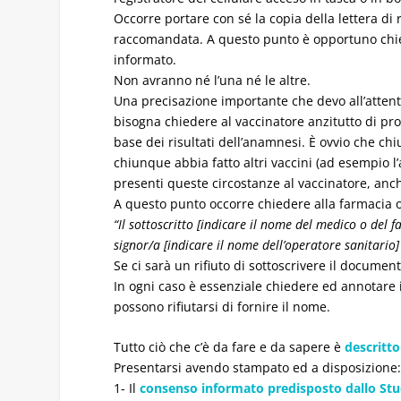
Occorre portare con sé la copia della lettera di
raccomandata. A questo punto è opportuno chied
informato.
Non avranno né l’una né le altre.
Una precisazione importante che devo all’attenta
bisogna chiedere al vaccinatore anzitutto di pr
base dei risultati dell’anamnesi. È ovvio che chi
chiunque abbia fatto altri vaccini (ad esempio l’
presenti queste circostanze al vaccinatore, an
A questo punto occorre chiedere alla farmacia o 
“Il sottoscritto [indicare il nome del medico o del f
signor/a [indicare il nome dell’operatore sanitario
Se ci sarà un rifiuto di sottoscrivere il docume
In ogni caso è essenziale chiedere ed annotare 
possono rifiutarsi di fornire il nome.
Tutto ciò che c’è da fare e da sapere è
descritto
Presentarsi avendo stampato ed a disposizione
1- Il
consenso informato predisposto dallo Stud