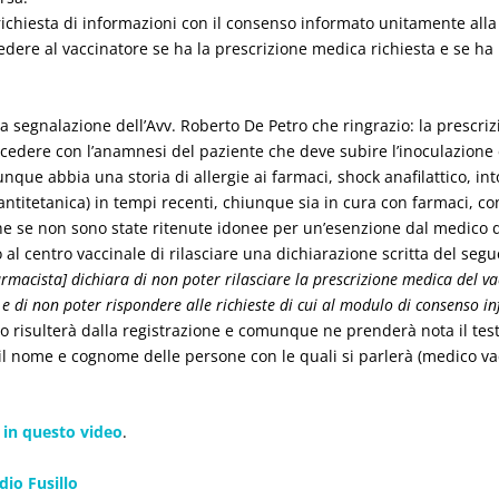
 richiesta di informazioni con il consenso informato unitamente all
ere al vaccinatore se ha la prescrizione medica richiesta e se ha
 segnalazione dell’Avv. Roberto De Petro che ringrazio: la prescriz
ocedere con l’anamnesi del paziente che deve subire l’inoculazione 
unque abbia una storia di allergie ai farmaci, shock anafilattico, in
antitetanica) in tempi recenti, chiunque sia in cura con farmaci, co
che se non sono state ritenute idonee per un’esenzione dal medico 
al centro vaccinale di rilasciare una dichiarazione scritta del seg
armacista] dichiara di non poter rilasciare la prescrizione medica del vac
] e di non poter rispondere alle richieste di cui al modulo di consenso i
nto risulterà dalla registrazione e comunque ne prenderà nota il te
il nome e cognome delle persone con le quali si parlerà (medico vac
 in questo video
.
:
io Fusillo