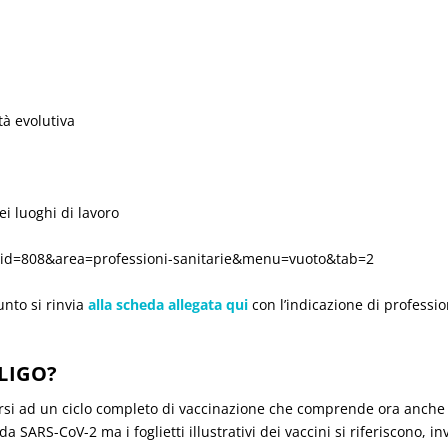
tà evolutiva
i luoghi di lavoro
sp?id=808&area=professioni-sanitarie&menu=vuoto&tab=2
unto si rinvia
alla scheda allegata qui
con l’indicazione di profession
BLIGO?
porsi ad un ciclo completo di vaccinazione che comprende ora anche l
 SARS-CoV-2 ma i foglietti illustrativi dei vaccini si riferiscono, in