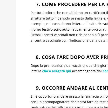
7. COME PROCEDERE PER LA 
Per tutti coloro che non abbiano un certificato
sfruttare tutto il periodo previsto dalla legge e,
esempio, nel caso di una lettera di invito ricev
giorno festivo sono automaticamente prorogati 
Ormai i centri vaccinali non richiedono più p
al centro vaccinale con l’indicazione della data in
8. COSA FARE DOPO AVER PR
Dopo la prenotazione del vaccino, qualche giorn
lettera
che è allegata qui
accompagnata dal
con
9. OCCORRE ANDARE AL CENT
Si, è opportuno andare presso la farmacia o il 
con un accompagnatore che potrà fare da testim
registratore del cellulare acceso in tasca o in bo