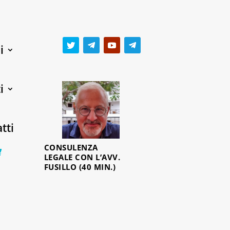
i
i
tti
CONSULENZA
0 Items
LEGALE CON L’AVV.
FUSILLO (40 MIN.)