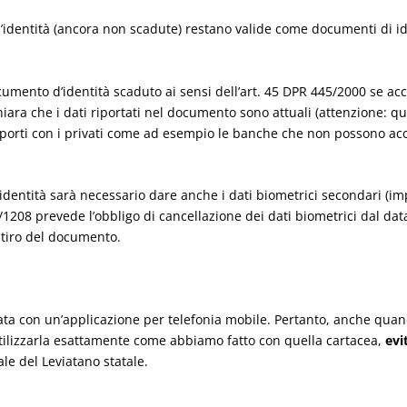
 d’identità (ancora non scadute) restano valide come documenti di 
cumento d’identità scaduto ai sensi dell’art. 45 DPR 445/2000 se 
chiara che i dati riportati nel documento sono attuali (attenzione: 
porti con i privati come ad esempio le banche che non possono ac
d’identità sarà necessario dare anche i dati biometrici secondari (i
208 prevede l’obbligo di cancellazione dei dati biometrici dal datab
ritiro del documento.
vata con un’applicazione per telefonia mobile. Pertanto, anche qua
utilizzarla esattamente come abbiamo fatto con quella cartacea,
evi
ale del Leviatano statale.