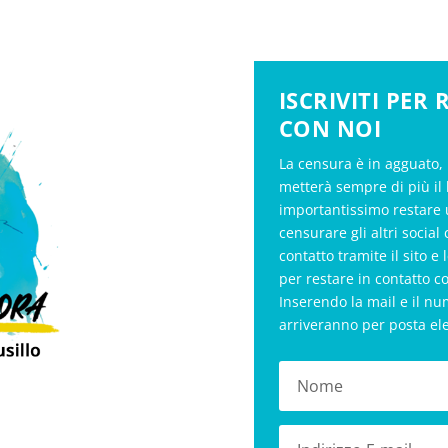
ISCRIVITI PER
CON NOI
La censura è in agguato, 
metterà sempre di più il 
importantissimo restare 
censurare gli altri soci
contatto tramite il sito e 
per restare in contatto c
Inserendo la mail e il nu
arriveranno per posta el