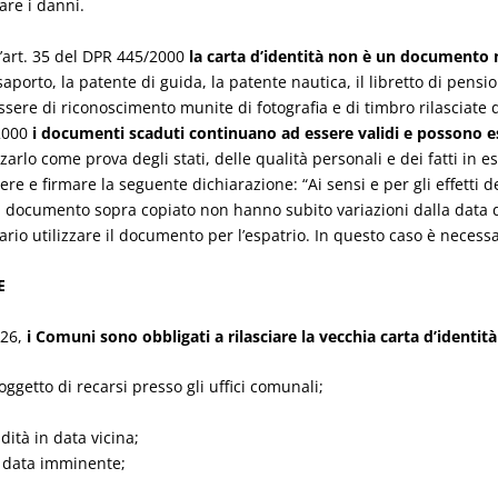
are i danni.
’art. 35 del DPR 445/2000
la carta d’identità non è un documento 
aporto, la patente di guida, la patente nautica, il libretto di pensi
tessere di riconoscimento munite di fotografia e di timbro rilasciate
/2000
i documenti scaduti continuano ad essere validi e possono es
arlo come prova degli stati, delle qualità personali e dei fatti in 
re e firmare la seguente dichiarazione: “Ai sensi e per gli effetti del
nel documento sopra copiato non hanno subito variazioni dalla data de
o utilizzare il documento per l’espatrio. In questo caso è necessari
E
026,
i Comuni sono obbligati a rilasciare la vecchia carta d’identit
getto di recarsi presso gli uffici comunali;
ità in data vicina;
n data imminente;