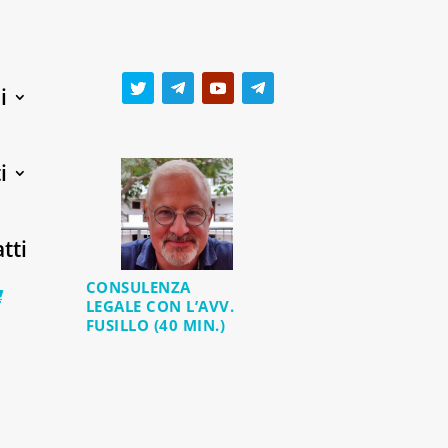
i
i
tti
CONSULENZA
0 Items
LEGALE CON L’AVV.
FUSILLO (40 MIN.)