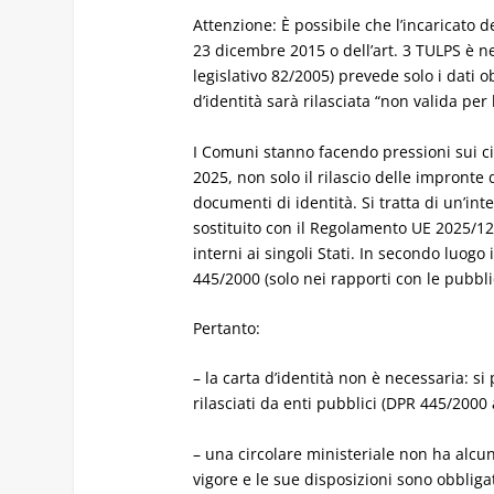
Attenzione: È possibile che l’incaricato d
23 dicembre 2015 o dell’art. 3 TULPS è nec
legislativo 82/2005) prevede solo i dati o
d’identità sarà rilasciata “non valida pe
I Comuni stanno facendo pressioni sui c
2025, non solo il
rilascio delle impronte
documenti di identità. Si tratta di un’in
sostituito con il Regolamento UE
2025/12
interni ai singoli Stati. In secondo luogo
445/2000 (solo nei rapporti con le pubbl
Pertanto:
– la carta d’identità non è necessaria: s
rilasciati da enti pubblici (DPR 445/2000 a
– una circolare ministeriale non ha alcun
vigore e le sue disposizioni sono obblig