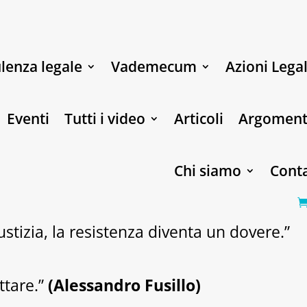
lenza legale
Vademecum
Azioni Legal
Eventi
Tutti i video
Articoli
Argoment
Chi siamo
Conta
stizia, la resistenza diventa un dovere.”
ttare.”
(Alessandro Fusillo)