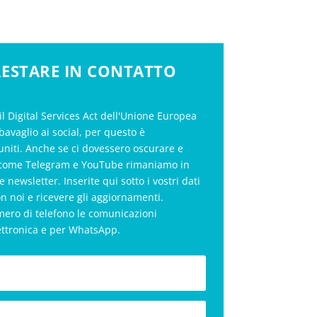
 RESTARE IN CONTATTO
il Digital Services Act dell'Unione Europea
bavaglio ai social, per questo è
uniti. Anche se ci dovessero oscurare e
al come Telegram e YouTube rimaniamo in
le newsletter. Inserite qui sotto i vostri dati
on noi e ricevere gli aggiornamenti.
mero di telefono le comunicazioni
ettronica e per WhatsApp.