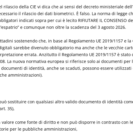
el rilascio della CIE vi dica che ai sensi del decreto ministeriale de
essario il rilascio dei dati biometrici. È falso. La norma di legge ch
bbligatori indicati sopra per cui è lecito RIFIUTARE IL CONSENSO degl
r l’espatrio” e comunque non oltre la scadenza del 3 agosto 2026.
ittadini sostenendo che, in base al Regolamento UE 2019/1157 e la 
 digitali sarebbe divenuto obbligatorio ma anche che le vecchie car
terpretazione errata. Anzitutto il Regolamento UE 2019/1157 è stato d
08. La nuova normativa europea si riferisce solo ai documenti per l’
 i documenti di identità, anche se scaduti, possono essere utilizzati
iche amministrazioni).
i può sostituire con qualsiasi altro valido documento di identità com
rt. 35),
 valore come fonte di diritto e non può disporre in contrasto con le
atorie per le pubbliche amministrazioni,