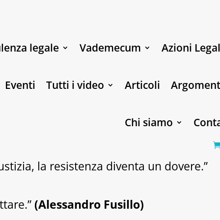
lenza legale
Vademecum
Azioni Legal
Eventi
Tutti i video
Articoli
Argoment
Chi siamo
Conta
stizia, la resistenza diventa un dovere.”
ttare.”
(Alessandro Fusillo)