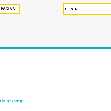
A PAGINA
s
lo trovate qui
.