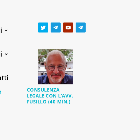
i
i
tti
CONSULENZA
0 Items
LEGALE CON L’AVV.
FUSILLO (40 MIN.)