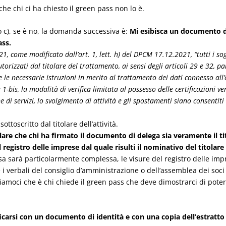
 chi ci ha chiesto il green pass non lo è.
o c), se è no, la domanda successiva è:
Mi esibisca un documento di 
ass.
, come modificato dall’art. 1, lett. h) del DPCM 17.12.2021, “tutti i sogg
orizzati dal titolare del trattamento, ai sensi degli articoli 29 e 32, 
le necessarie istruzioni in merito al trattamento dei dati connesso all’at
ma 1-bis, la modalità di verifica limitata al possesso delle certificazioni
e di servizi, lo svolgimento di attività e gli spostamenti siano consentiti
ttoscritto dal titolare dell’attività.
are che chi ha firmato il documento di delega sia veramente il tito
egistro delle imprese dal quale risulti il nominativo del titolare d
sa sarà particolarmente complessa, le visure del registro delle imp
i verbali del consiglio d’amministrazione o dell’assemblea dei soci
moci che è chi chiede il green pass che deve dimostrarci di poterlo
ficarsi con un documento di identità e con una copia dell’estratto 