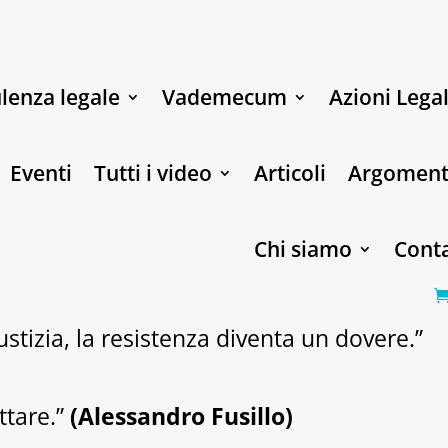
lenza legale
Vademecum
Azioni Legal
Eventi
Tutti i video
Articoli
Argoment
Chi siamo
Conta
stizia, la resistenza diventa un dovere.”
ttare.”
(Alessandro Fusillo)