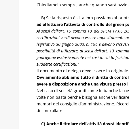
Chiediamolo sempre, anche quando sarà ovvio che
B) Se la risposta è sì, allora passiamo al punt
ad effettuare l’attività di controllo del green p
Ai sensi dell’art. 15, comma 10, del DPCM 17.06.2021
certificazioni verdi devono essere appositamente aut
legislativo 30 giugno 2003, n. 196 e devono ricevere 
possibilità di utilizzare, ai sensi dell’art. 13, com
guarigione esclusivamente nei casi in cui la fruizion
suddette certificazioni.”
Il documento di delega deve essere in originale so
Ovviamente abbiamo tutto il diritto di controll
avere a disposizione anche una visura presso il r
Nel caso di società grandi come le banche la co
volte non basta perché bisogna anche verificare 
membri del consiglio d’amministrazione. Ricordia
di controllare.
C) Anche il titolare dell’attività dovrà identi