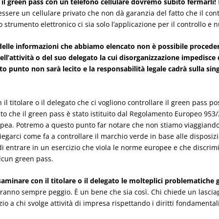
re il green pass con un telefono cellulare dovremo subito fermarli!
essere un cellulare privato che non dà garanzia del fatto che il cont
 strumento elettronico ci sia solo l’applicazione per il controllo e nu
le informazioni che abbiamo elencato non è possibile procedere
ell’attività o del suo delegato la cui disorganizzazione impedisce d
esto punto non sarà lecito e la responsabilità legale cadrà sulla 
l titolare o il delegato che ci vogliono controllare il green pass po
ato che il green pass è stato istituito dal Regolamento Europeo 953/2
ea. Potremo a questo punto far notare che non stiamo viaggiando al
 spiegarci come fa a controllare il marchio verde in base alle dispo
 entrare in un esercizio che viola le norme europee e che discrimina
lcun green pass.
minare con il titolare o il delegato le molteplici problematiche 
dranno sempre peggio. È un bene che sia così. Chi chiede un lasciap
azio a chi svolge attività di impresa rispettando i diritti fondamental