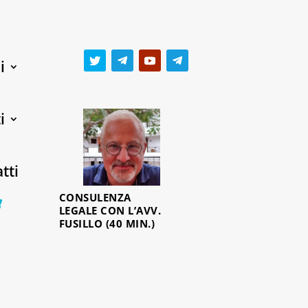
i
i
tti
CONSULENZA
0 Items
LEGALE CON L’AVV.
FUSILLO (40 MIN.)