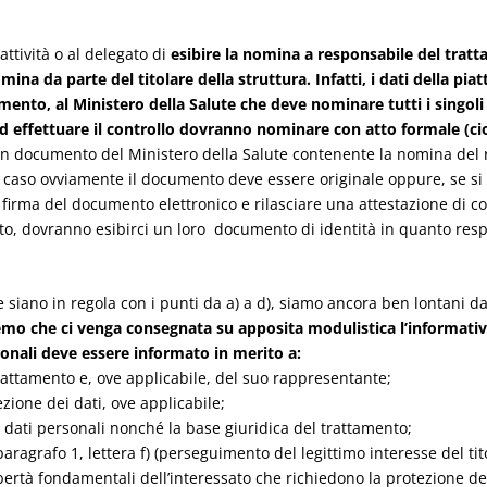
ttività o al delegato di
esibire la nomina a responsabile del tratt
mina da parte del titolare della struttura. Infatti, i dati della pi
mento, al Ministero della Salute che deve nominare tutti i singoli 
 effettuare il controllo dovranno nominare con atto formale (cioè
 un documento del Ministero della Salute contenente la nomina del r
aso ovviamente il documento deve essere originale oppure, se si t
i firma del documento elettronico e rilasciare una attestazione di 
nto, dovranno esibirci un loro documento di identità in quanto resp
iano in regola con i punti da a) a d), siamo ancora ben lontani dalla
o che ci venga consegnata su apposita modulistica l’informativa d
onali deve essere informato in merito a:
el trattamento e, ove applicabile, del suo rappresentante;
ezione dei dati, ove applicabile;
i i dati personali nonché la base giuridica del trattamento;
, paragrafo 1, lettera f) (perseguimento del legittimo interesse del ti
libertà fondamentali dell’interessato che richiedono la protezione dei