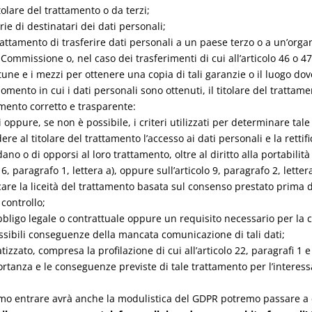
itolare del trattamento o da terzi;
rie di destinatari dei dati personali;
l trattamento di trasferire dati personali a un paese terzo o a un’org
Commissione o, nel caso dei trasferimenti di cui all’articolo 46 o 47
une e i mezzi per ottenere una copia di tali garanzie o il luogo dov
mento in cui i dati personali sono ottenuti, il titolare del trattamen
mento corretto e trasparente:
 oppure, se non è possibile, i criteri utilizzati per determinare tale
edere al titolare del trattamento l’accesso ai dati personali e la rettif
no o di opporsi al loro trattamento, oltre al diritto alla portabilità 
6, paragrafo 1, lettera a), oppure sull’articolo 9, paragrafo 2, lettera 
re la liceità del trattamento basata sul consenso prestato prima d
 controllo;
bbligo legale o contrattuale oppure un requisito necessario per la c
possibili conseguenze della mancata comunicazione di tali dati;
izzato, compresa la profilazione di cui all’articolo 22, paragrafi 1 e
mportanza e le conseguenze previste di tale trattamento per l’interess
iamo entrare avrà anche la modulistica del GDPR potremo passare a qu