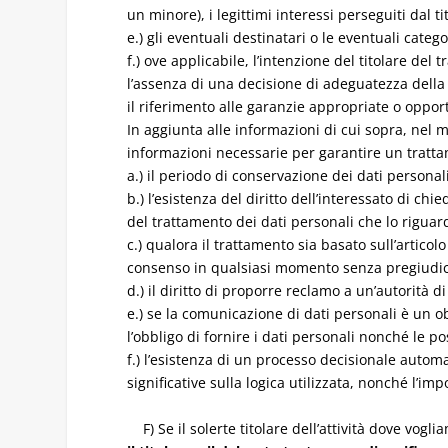
un minore), i legittimi interessi perseguiti dal t
e.) gli eventuali destinatari o le eventuali catego
f.) ove applicabile, l’intenzione del titolare de
l’assenza di una decisione di adeguatezza della 
il riferimento alle garanzie appropriate o opport
In aggiunta alle informazioni di cui sopra, nel mo
informazioni necessarie per garantire un tratta
a.) il periodo di conservazione dei dati personali
b.) l’esistenza del diritto dell’interessato di chi
del trattamento dei dati personali che lo riguarda
c.) qualora il trattamento sia basato sull’articolo 
consenso in qualsiasi momento senza pregiudica
d.) il diritto di proporre reclamo a un’autorità di
e.) se la comunicazione di dati personali è un o
l’obbligo di fornire i dati personali nonché le 
f.) l’esistenza di un processo decisionale automat
significative sulla logica utilizzata, nonché l’i
F) Se il solerte titolare dell’attività dove vogl