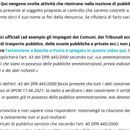
 Qui vengono svolte attività che rientrano nella nozione di pubbli
presente al soggetto preposto al controllo che saremo costretti a
nte dirci il suo nome ai fini della denuncia. Se rifiuterà di farlo sa
lici ufficiali (ad esempio gli impiegati dei Comuni, dei Tribunali ecc.
 di trasporto pubblico, delle scuole pubbliche e private ecc.) non 
tre
l’estensione a Banche e Posta è spiegata in questo video qui
.
Q
 applicherà l’art. 43 del DPR 445/2000 secondo cui:
«Le amministrazioni
nti che siano in possesso delle pubbliche amministrazioni, previa indicazi
o dei dati richiesti.»
si dell’art. 43 del DPR 445/2000 faccio presente che tutti i dati concernen
cui al DPCM 17.06.2021; la invito a verificare i dati concernenti il certif
e, in quanto già in possesso della pubblica amministrazione, non devono
 sprovvista e non sapere cosa rispondere: mostrategli la citazione de
lora ovviamente non vi può multare!
aricati di pubblico servizio che secondo l’art. 40 DPR 445/2000: