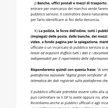
J)
Banche, uffici postali e mezzi di trasporto.
entrare per mancanza del marchio verde faremo 
pubblico servizio. Il controllore dovrà naturalme
per farlo identificare ai fini della denuncia.
K)
La polizia, le forze dell’odine, tutti i pubb
(impiegati delle poste, delle banche, dei mezzi
video, a fondo pagina per la spiegazione, men
ufficiale o un incaricato di pubblico servizio si
tenuti ad acquisire d’ufficio tutti i dati e i docume
indispensabili per il reperimento delle informazioni 
Risponderemo quindi con questa frase:
“Ai sen
piattaforma nazionale “digital green certificate” di 
telematica dei dati registrati sulla piattaforma ch
Il pubblico ufficiale potrebbe essere colto alla
può controllare se il GP lo avete oppure no, al
Ricordiamo anche ai pubblici ufficiali e agli inc