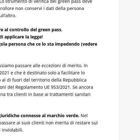
Lo strumento di verifica del green pass deve
rollore non conservi i dati della persona
ll’altro.
 al controllo del green pass.
i applicare la legge!
singola persona che ce lo sta impedendo (vedere
ssiamo passare alle eccezioni di merito. In
021 e che è destinato solo a facilitare lo
 di fuori del territorio della Repubblica
sizioni del Regolamento UE 953/2021. Se ancora
 tra clienti in base ai trattamenti sanitari
giuridiche connesse al marchio verde.
Nel
assare ai suoi clienti non merita di restare sul
i inviolabili.