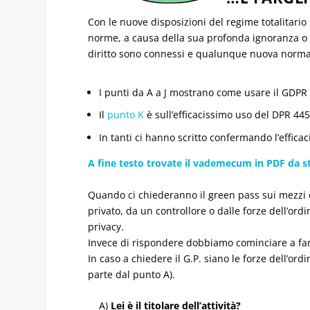
Con le nuove disposizioni del regime totalitario 
norme, a causa della sua profonda ignoranza o per 
diritto sono connessi e qualunque nuova norma i
I punti da A a J mostrano come usare il GDPR 
Il
punto K
è sull’efficacissimo uso del DPR 445/
In tanti ci hanno scritto confermando l’effica
A fine testo trovate il vademecum in PDF da st
Quando ci chiederanno il green pass sui mezzi di
privato, da un controllore o dalle forze dell’ord
privacy.
Invece di rispondere dobbiamo cominciare a fa
In caso a chiedere il G.P. siano le forze dell’ord
parte dal punto A).
A)
Lei è il titolare dell’attività?