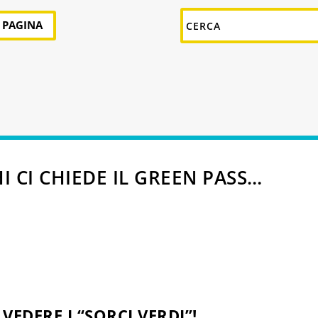
A PAGINA
I CI CHIEDE IL GREEN PASS…
VEDERE I “SORCI VERDI”!