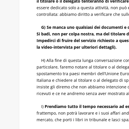
il titolare o il delegato tenteranno di verifica
essere dedicato solo a questa attività, non può 
controllata: abbiamo diritto a verificare che sullo
G) Se manca uno qualsiasi dei documenti e del
Si badi, non per colpa nostra, ma del titolare d
Impedirci di fruire del servizio richiesto a qu
la video-intervista per ulteriori dettagli).
H) Alla fine di questa lunga conversazione con i
particolare, faremo notare al titolare o al deleg
spostamento tra paesi membri dell’Unione Europ
Italiana e chiedere al titolare o al delegato di
insiste gli diremo che non abbiamo intenzione di
ricevuti e ce ne andremo senza aver mostrato a
I)
Prendiamo tutto il tempo necessario ad esa
frattempo, non potrà lavorare e i suoi affari an
mercato, che porti i libri in tribunale e lasci sp