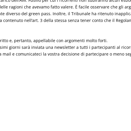
carico dell’Avv. Fusillo per cui i ricorrenti non subiranno alcun esb
elle ragioni che avevamo fatto valere. È facile osservare che gli ar
e diverso del green pass. Inoltre, il Tribunale ha ritenuto inapplica
ia contenuto nell’art. 3 della stessa senza tener conto che il Reg
itto e, pertanto, appellabile con argomenti molto forti.
imi giorni sarà inviata una newsletter a tutti i partecipanti al ricor
ella mail e comunicateci la vostra decisione di partecipare o meno se