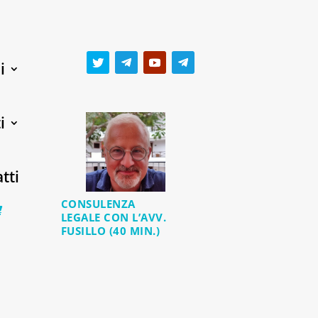
i
i
tti
CONSULENZA
0 Items
LEGALE CON L’AVV.
FUSILLO (40 MIN.)