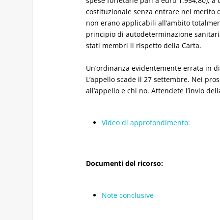
spese forfetarie pari a euro 1.954,80), a 
costituzionale senza entrare nel merito d
non erano applicabili all’ambito totalment
principio di autodeterminazione sanitar
stati membri il rispetto della Carta.
Un’ordinanza evidentemente errata in dir
L’appello scade il 27 settembre. Nei pross
all’appello e chi no. Attendete l’invio d
Video di approfondimento:
Documenti del ricorso:
Note conclusive