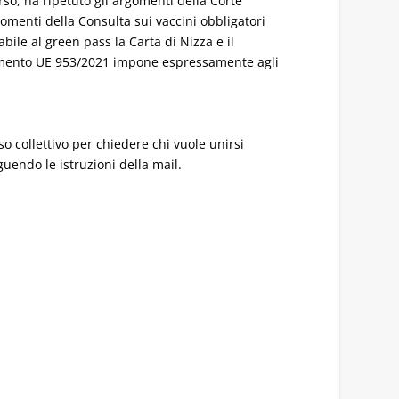
orso, ha ripetuto gli argomenti della Corte
gomenti della Consulta sui vaccini obbligatori
bile al green pass la Carta di Nizza e il
olamento UE 953/2021 impone espressamente agli
so collettivo per chiedere chi vuole unirsi
guendo le istruzioni della mail.