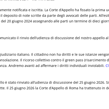
amente notificata e iscritta. La Corte d’Appello ha fissato la prima
il deposito di note scritte da parte degli avvocati delle parti. All’esi
 del 20 giugno 2024 assegnando alle parti un termine di dieci giorn
nicato il rinvio dell’udienza di discussione del nostro appello al 3
udiziario italiano. Il cittadino non ha diritti e le sue istanze veng
solazione. Il ricorso collettivo contro il green pass (risarcimento 
nza. Andremo avanti ad affermare i diritti individuali inviolabili.
C
 è stato rinviato all’udienza di discussione del 25 giugno 2026. Si 
te. Il 25 giugno 2026 la Corte d’Appello di Roma ha trattenuto in d