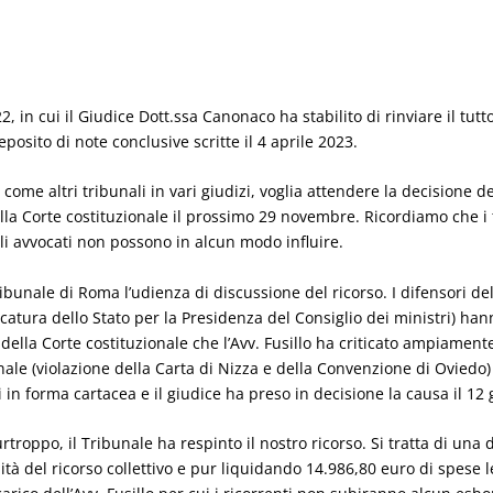
 in cui il Giudice Dott.ssa Canonaco ha stabilito di rinviare il tu
posito di note conclusive scritte il 4 aprile 2023.
come altri tribunali in vari giudizi, voglia attendere la decisione de
lla Corte costituzionale il prossimo 29 novembre. Ricordiamo che 
li avvocati non possono in alcun modo influire.
bunale di Roma l’udienza di discussione del ricorso. I difensori delle 
catura dello Stato per la Presidenza del Consiglio dei ministri) hann
e della Corte costituzionale che l’Avv. Fusillo ha criticato ampiame
nale (violazione della Carta di Nizza e della Convenzione di Oviedo)
in forma cartacea e il giudice ha preso in decisione la causa il 12 
rtroppo, il Tribunale ha respinto il nostro ricorso. Si tratta di una
à del ricorso collettivo e pur liquidando 14.986,80 euro di spese l