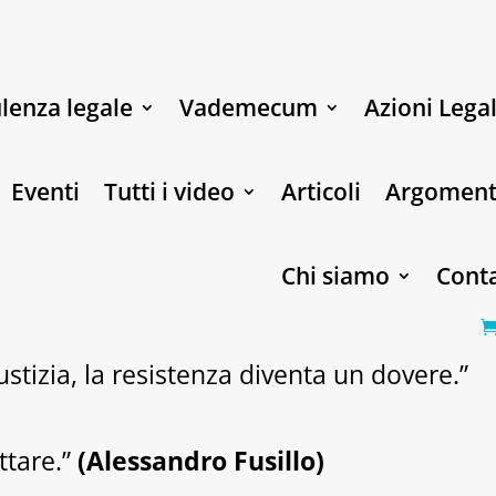
lenza legale
Vademecum
Azioni Legal
Eventi
Tutti i video
Articoli
Argoment
Chi siamo
Conta
stizia, la resistenza diventa un dovere.”
ttare.”
(Alessandro Fusillo)