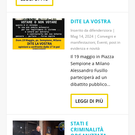
DITE LA VOSTRA
Inserito da
difendersiora
|
Mag 14, 2024
|
Convegni e
manifestazioni
,
Eventi
,
post in
evidenza e novità
Il 19 maggio in Piazza
Sempione a Milano
Alessandro Fusillo
parteciperà ad un
dibattito pubblico...
LEGGI DI PIÙ
STATI E
CRIMINALITÀ