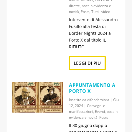
dirette
,
post in evidenza e
novità
,
Posts
,
Tutti i video
Intervento di Alessandro
Fusillo alla festa di
Border Nights 2024 a
Porto X dal titolo IL
RIFIUTO...
LEGGI DI PIÙ
APPUNTAMENTO A
PORTO X
Inserito da
difendersiora
|
Giu
12, 2024
|
Convegni e
manifestazioni
,
Eventi
,
post in
evidenza e novità
,
Posts
Il 30 giugno doppio