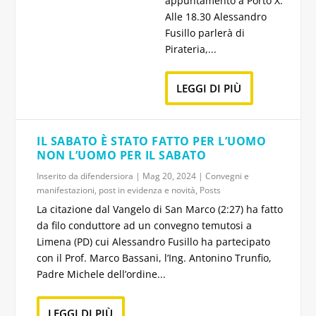
appuntamento a Porto X.
Alle 18.30 Alessandro
Fusillo parlerà di
Pirateria,...
LEGGI DI PIÙ
IL SABATO È STATO FATTO PER L’UOMO
NON L’UOMO PER IL SABATO
Inserito da
difendersiora
|
Mag 20, 2024
|
Convegni e
manifestazioni
,
post in evidenza e novità
,
Posts
La citazione dal Vangelo di San Marco (2:27) ha fatto
da filo conduttore ad un convegno temutosi a
Limena (PD) cui Alessandro Fusillo ha partecipato
con il Prof. Marco Bassani, l’Ing. Antonino Trunfio,
Padre Michele dell’ordine...
LEGGI DI PIÙ