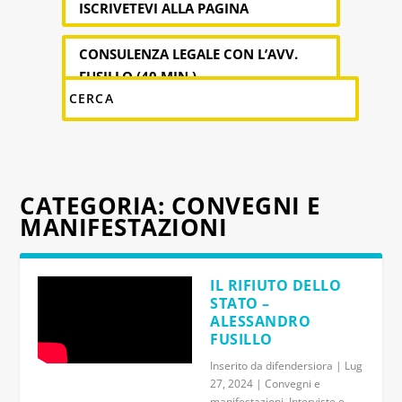
ISCRIVETEVI ALLA PAGINA
CONSULENZA LEGALE CON L’AVV.
FUSILLO (40 MIN.)
CATEGORIA:
CONVEGNI E
MANIFESTAZIONI
IL RIFIUTO DELLO
STATO –
ALESSANDRO
FUSILLO
Inserito da
difendersiora
|
Lug
27, 2024
|
Convegni e
manifestazioni
,
Interviste e