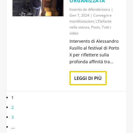
ORGANIZZATA
Inserito da
difendersiora
|
Gen 7, 2024
|
Convegni e
manifestazioni
,
L’Elefante
nella stanza
,
Posts
,
Tutti i
video
Intervento di Alessandro
Fusillo al festival di Porto
X per riflettere sulla
profonda affinità tra...
LEGGI DI PIÙ
1
2
3
...