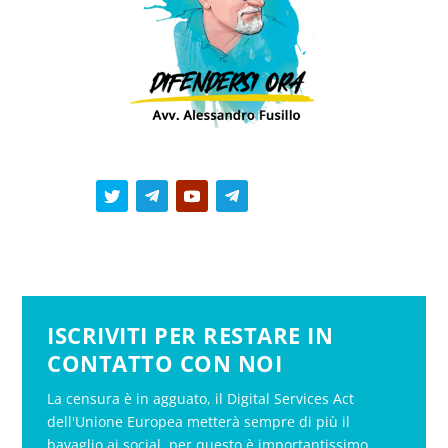
ISCRIVITI PER RESTARE IN
CONTATTO CON NOI
La censura è in agguato, il Digital Services Act
dell'Unione Europea metterà sempre di più il
bavaglio ai social, per questo è importantissimo