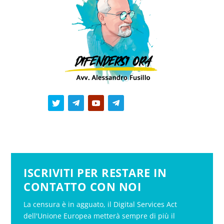
ISCRIVITI PER RESTARE IN
CONTATTO CON NOI
La censura è in agguato, il Digital Services Act
dell'Unione Europea metterà sempre di più il