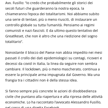
Avv. Fusillo: “Io credo che probabilmente gli storici dei
secoli futuri che guarderanno la nostra epoca, la
chiameranno l’epoca dei totalitarismi. Noi abbiamo subito
una serie di tentavi, più o meno riusciti, di instaurare un
controllo globale su tutta l’umanità. Pensiamo ai regimi
comunisti e nazi-fascisti. E da ultimo questo tentativo del
GreatReset, che non è altro che una riedizione del sogno
totalitario”.
Nonostante il blocco del Paese non abbia impedito nei mesi
passati il crollo dei dati epidemiologici su contagi, ricoveri e
decessi da covid in Italia, la linea da seguire non sembra
cambiare. Il lockdown, più o meno mascherato, continua a
essere la principale arma impugnata dal Governo. Ma una
frangia tra i cittadini non è della stessa idea.
Si fanno sempre più concrete le azioni di disobbedienza
civile che puntano alla riapertura e alla ripresa delle attività
economiche. Lo ha raccontato l’avvocato Alessandro Fusillo,
nel corso di una diretta Facebook.