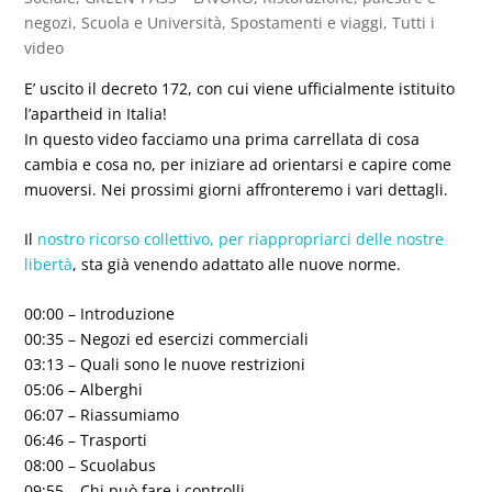
negozi
,
Scuola e Università
,
Spostamenti e viaggi
,
Tutti i
video
E’ uscito il decreto 172, con cui viene ufficialmente istituito
l’apartheid in Italia!
In questo video facciamo una prima carrellata di cosa
cambia e cosa no, per iniziare ad orientarsi e capire come
muoversi. Nei prossimi giorni affronteremo i vari dettagli.
Il
nostro ricorso collettivo, per riappropriarci delle nostre
libertà
, sta già venendo adattato alle nuove norme.
00:00 – Introduzione
00:35 – Negozi ed esercizi commerciali
03:13 – Quali sono le nuove restrizioni
05:06 – Alberghi
06:07 – Riassumiamo
06:46 – Trasporti
08:00 – Scuolabus
09:55 – Chi può fare i controlli