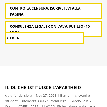
CONTRO LA CENSURA, ISCRIVETEVI ALLA
PAGINA
CONSULENZA LEGALE CON L’AVV. FUSILLO (40
MIN.)
IL DL CHE ISTITUISCE L’APARTHEID
da
difendersiora
|
Nov 27, 2021
|
Bambini, giovani e
studenti
,
Difendersi Ora - tutorial legali
,
Green-Pass -
Sociale
,
GREEN-PASS – LAVORO
,
Ristorazione, palestre e