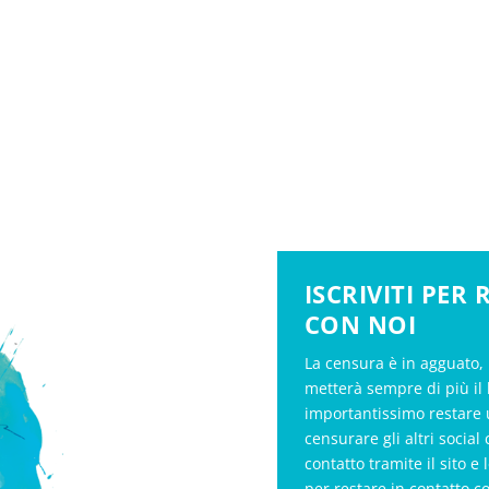
ISCRIVITI PER
CON NOI
La censura è in agguato, 
metterà sempre di più il 
importantissimo restare 
censurare gli altri soci
contatto tramite il sito e 
per restare in contatto c