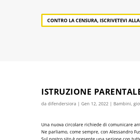
CONTRO LA CENSURA, ISCRIVETEVI ALL
ISTRUZIONE PARENTAL
da
difendersiora
|
Gen 12, 2022
|
Bambini, gio
Una nuova circolare richiede di comunicare anti
Ne parliamo, come sempre, con Alessandro Fusi
Sul nostro sito è presente una sezione con tutte