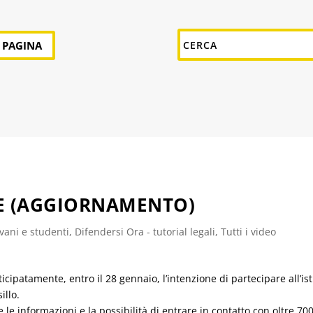
A PAGINA
E (AGGIORNAMENTO)
vani e studenti
,
Difendersi Ora - tutorial legali
,
Tutti i video
cipatamente, entro il 28 gennaio, l’intenzione di partecipare all’i
llo.
 le informazioni e la possibilità di entrare in contatto con oltre 700