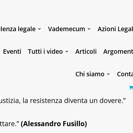
lenza legale
Vademecum
Azioni Legal
Eventi
Tutti i video
Articoli
Argoment
Chi siamo
Conta
stizia, la resistenza diventa un dovere.”
ttare.”
(Alessandro Fusillo)