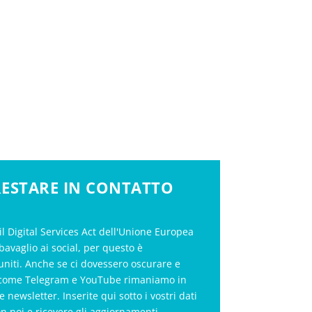
 RESTARE IN CONTATTO
il Digital Services Act dell'Unione Europea
bavaglio ai social, per questo è
uniti. Anche se ci dovessero oscurare e
al come Telegram e YouTube rimaniamo in
le newsletter. Inserite qui sotto i vostri dati
on noi e ricevere gli aggiornamenti.