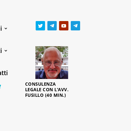
i
i
tti
CONSULENZA
0 Items
LEGALE CON L’AVV.
FUSILLO (40 MIN.)