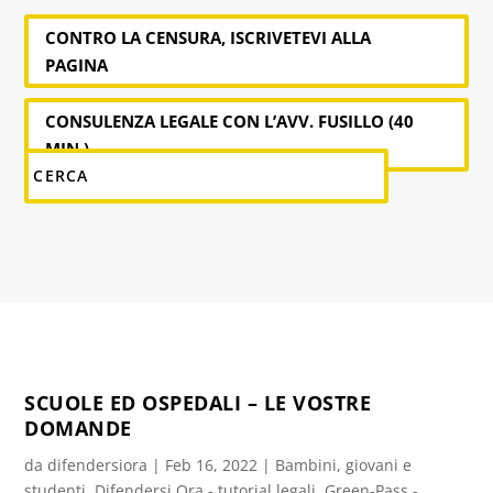
CONTRO LA CENSURA, ISCRIVETEVI ALLA
PAGINA
CONSULENZA LEGALE CON L’AVV. FUSILLO (40
MIN.)
SCUOLE ED OSPEDALI – LE VOSTRE
DOMANDE
da
difendersiora
|
Feb 16, 2022
|
Bambini, giovani e
studenti
,
Difendersi Ora - tutorial legali
,
Green-Pass -