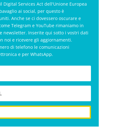
il Digital Services Act dell'Unione Europea
bavaglio ai social, per questo è
uniti. Anche se ci dovessero oscurare e
al come Telegram e YouTube rimaniamo in
le newsletter. Inserite qui sotto i vostri dati
on noi e ricevere gli aggiornamenti.
mero di telefono le comunicazioni
ettronica e per WhatsApp.
iscriviti