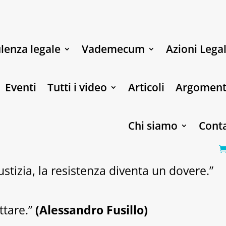
lenza legale
Vademecum
Azioni Legal
Eventi
Tutti i video
Articoli
Argoment
Chi siamo
Conta
stizia, la resistenza diventa un dovere.”
ttare.”
(Alessandro Fusillo)