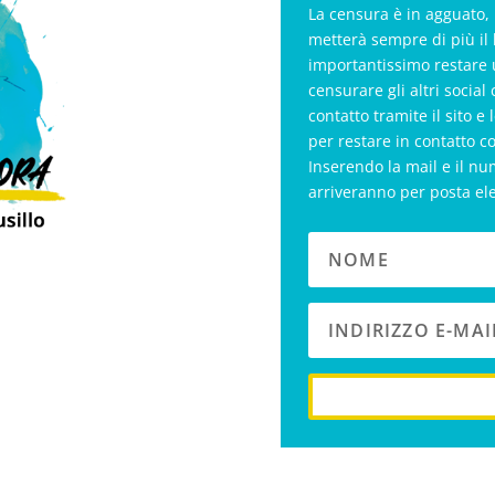
La censura è in agguato, 
metterà sempre di più il 
importantissimo restare 
censurare gli altri soci
contatto tramite il sito e 
per restare in contatto c
Inserendo la mail e il nu
arriveranno per posta el