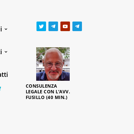
i
i
tti
CONSULENZA
0 Items
LEGALE CON L’AVV.
FUSILLO (40 MIN.)