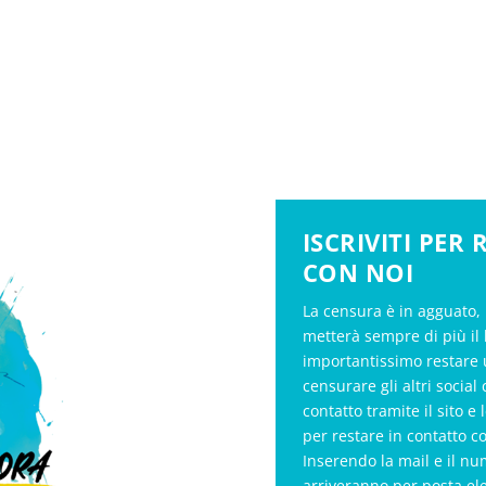
ISCRIVITI PER
CON NOI
La censura è in agguato, 
metterà sempre di più il 
importantissimo restare 
censurare gli altri soci
contatto tramite il sito e 
per restare in contatto c
Inserendo la mail e il nu
arriveranno per posta el