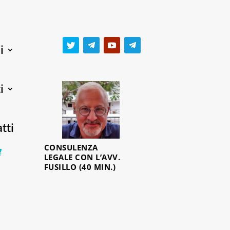
i
i
tti
CONSULENZA
0 Items
LEGALE CON L’AVV.
FUSILLO (40 MIN.)