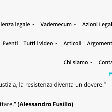
lenza legale
Vademecum
Azioni Legal
Eventi
Tutti i video
Articoli
Argoment
Chi siamo
Conta
stizia, la resistenza diventa un dovere.”
ttare.”
(Alessandro Fusillo)