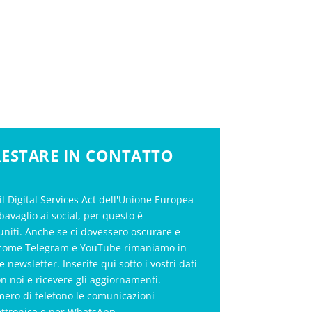
 RESTARE IN CONTATTO
il Digital Services Act dell'Unione Europea
bavaglio ai social, per questo è
uniti. Anche se ci dovessero oscurare e
al come Telegram e YouTube rimaniamo in
le newsletter. Inserite qui sotto i vostri dati
on noi e ricevere gli aggiornamenti.
mero di telefono le comunicazioni
ettronica e per WhatsApp.