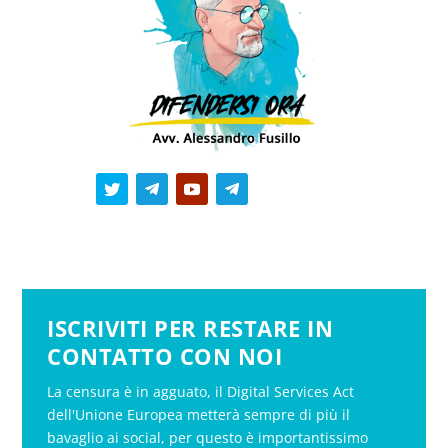
ISCRIVITI PER RESTARE IN
CONTATTO CON NOI
La censura è in agguato, il Digital Services Act
dell'Unione Europea metterà sempre di più il
bavaglio ai social, per questo è importantissimo