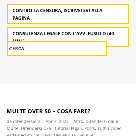
CONTRO LA CENSURA, ISCRIVETEVI ALLA
PAGINA
CONSULENZA LEGALE CON L’AVV. FUSILLO (40
MIN.)
MULTE OVER 50 – COSA FARE?
da
difendersiora
|
Apr 7, 2022
|
Altro
,
Difendersi dalle
Multe
,
Difendersi Ora - tutorial legali
,
Posts
,
Tutti i video
,
Vademecum
,
VADEMECUM MULTE OVER 50