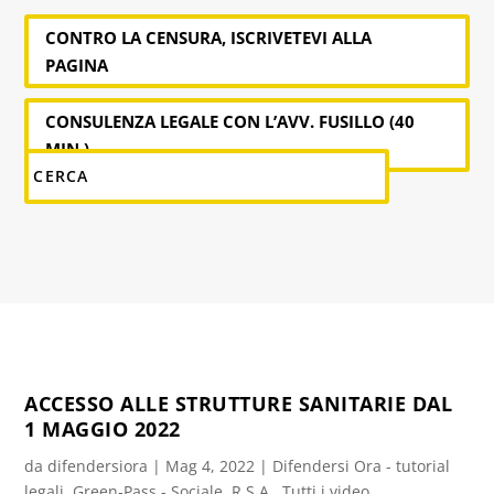
CONTRO LA CENSURA, ISCRIVETEVI ALLA
PAGINA
CONSULENZA LEGALE CON L’AVV. FUSILLO (40
MIN.)
ACCESSO ALLE STRUTTURE SANITARIE DAL
1 MAGGIO 2022
da
difendersiora
|
Mag 4, 2022
|
Difendersi Ora - tutorial
legali
,
Green-Pass - Sociale
,
R.S.A.
,
Tutti i video