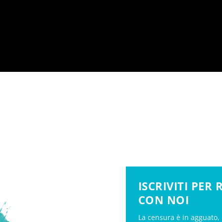
ISCRIVITI PER
CON NOI
La censura è in agguato, 