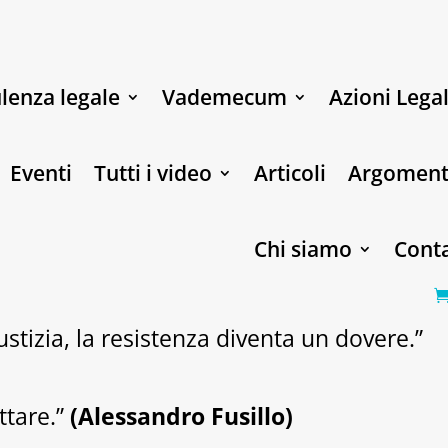
lenza legale
Vademecum
Azioni Legal
Eventi
Tutti i video
Articoli
Argoment
Chi siamo
Conta
stizia, la resistenza diventa un dovere.”
ttare.”
(Alessandro Fusillo)