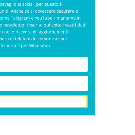
bavaglio ai social, per questo è
uniti. Anche se ci dovessero oscurare e
al come Telegram e YouTube rimaniamo in
le newsletter. Inserite qui sotto i vostri dati
on noi e ricevere gli aggiornamenti.
mero di telefono le comunicazioni
ettronica e per WhatsApp.
iscriviti