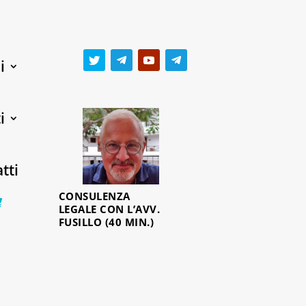
i
i
tti
CONSULENZA
0 Items
LEGALE CON L’AVV.
FUSILLO (40 MIN.)