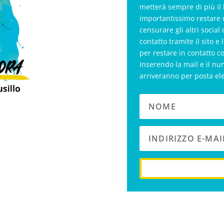
metterà sempre di più il 
importantissimo restare 
censurare gli altri soci
contatto tramite il sito e 
per restare in contatto c
Inserendo la mail e il nu
arriveranno per posta el