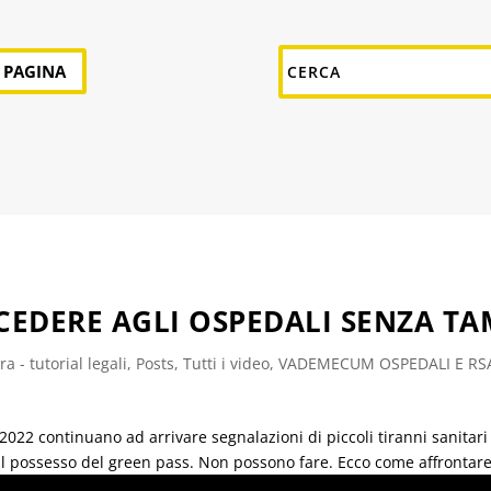
A PAGINA
CEDERE AGLI OSPEDALI SENZA T
a - tutorial legali
,
Posts
,
Tutti i video
,
VADEMECUM OSPEDALI E RS
2022 continuano ad arrivare segnalazioni di piccoli tiranni sanitar
al possesso del green pass. Non possono fare. Ecco come affrontare i