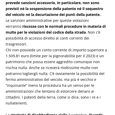
prevede sanzioni accessorie, in particolare, non sono
previsti né la sospensione della patente né il sequestro
del veicolo né la decurtazione dei punti della patente.
Le sanzioni amministrative per queste violazioni
verranno
riscosse con le normali procedure in materia di
multe per le violazioni del codice della strada
. Non c’è
possibilità di accesso diretto ai conti correnti dei
trasgressori.
Chi non possiede un conto corrente di importo superiore a
1.509,81 euro (limite per la pignorabilità per il 2023) e un
patrimonio che possa essere aggredito comunque non
rischia nulla. Anche se riceverà moltissime multe non
potranno togliergli nulla. C’è ovviamente la possibilità del
fermo amministrativo del veicolo, ma più è vecchio e
“inquinante” meno la procedura ha un senso per le
amministrazioni che tentano di estorcere denaro ai
cittadini. I potenti della terra, come si dice, sono i re e i
nullatenenti.
La
strategia di disobbedienza civile
è semplice.
Quando