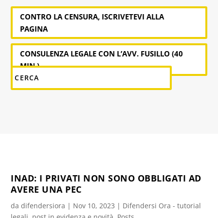
CONTRO LA CENSURA, ISCRIVETEVI ALLA
PAGINA
CONSULENZA LEGALE CON L’AVV. FUSILLO (40
MIN.)
INAD: I PRIVATI NON SONO OBBLIGATI AD
AVERE UNA PEC
da
difendersiora
|
Nov 10, 2023
|
Difendersi Ora - tutorial
legali
,
post in evidenza e novità
,
Posts