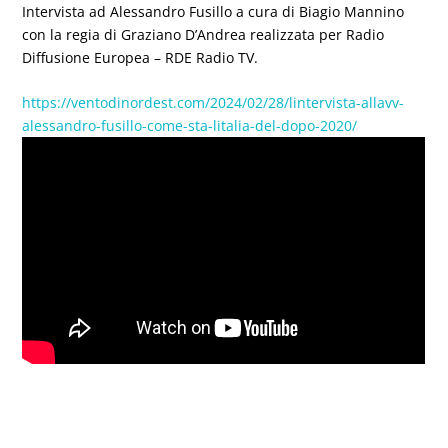
Intervista ad Alessandro Fusillo a cura di Biagio Mannino
con la regia di Graziano D’Andrea realizzata per Radio
Diffusione Europea – RDE Radio TV.
https://ventodinordest.com/2024/02/28/lintervista-allavv-
alessandro-fusillo-come-sta-litalia-del-dopo-2020/