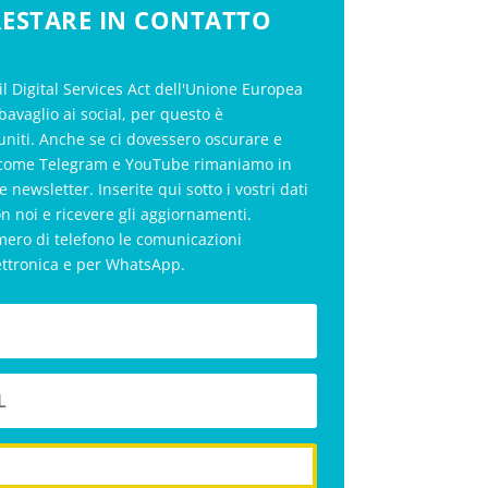
 RESTARE IN CONTATTO
il Digital Services Act dell'Unione Europea
bavaglio ai social, per questo è
uniti. Anche se ci dovessero oscurare e
al come Telegram e YouTube rimaniamo in
le newsletter. Inserite qui sotto i vostri dati
on noi e ricevere gli aggiornamenti.
mero di telefono le comunicazioni
ettronica e per WhatsApp.
iscriviti