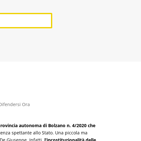
Difendersi Ora
a Provincia autonoma di Bolzano n. 4/2020 che
enza spettante allo Stato. Una piccola ma
 De Giuseppe. Infatti,
l’incostituzionalità delle