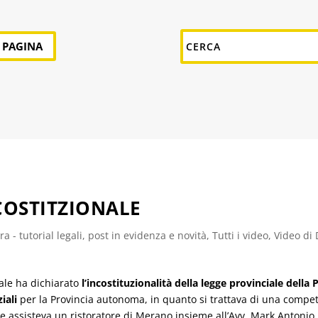
A PAGINA
COSTITZIONALE
a - tutorial legali
,
post in evidenza e novità
,
Tutti i video
,
Video di 
nale ha dichiarato
l’incostituzionalità della legge provinciale dell
iali
per la Provincia autonoma, in quanto si trattava di una compet
o che assisteva un ristoratore di Merano insieme all’Avv. Mark Antonio