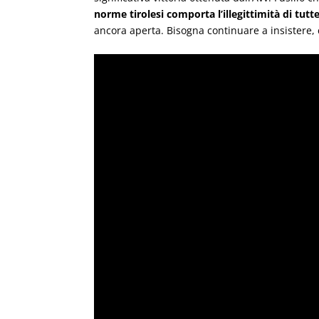
norme tirolesi comporta l’illegittimità di tutt
ancora aperta. Bisogna continuare a insistere, 