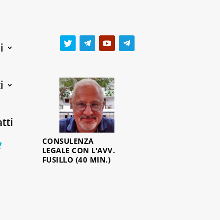
i
i
tti
CONSULENZA
0 Items
LEGALE CON L’AVV.
FUSILLO (40 MIN.)