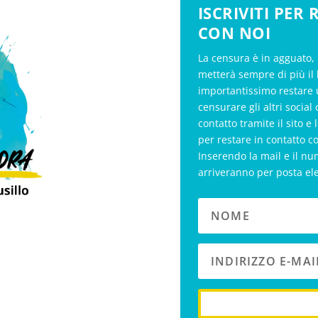
ISCRIVITI PER
CON NOI
La censura è in agguato, 
metterà sempre di più il 
importantissimo restare 
censurare gli altri soci
contatto tramite il sito e 
per restare in contatto c
Inserendo la mail e il nu
arriveranno per posta el