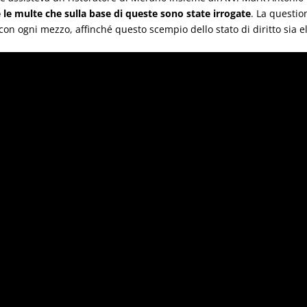
e le multe che sulla base di queste sono state irrogate
. La questio
con ogni mezzo, affinché questo scempio dello stato di diritto sia e