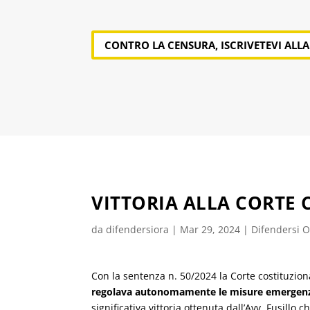
CONTRO LA CENSURA, ISCRIVETEVI ALL
VITTORIA ALLA CORTE 
da
difendersiora
|
Mar 29, 2024
|
Difendersi Or
Con la sentenza n. 50/2024 la Corte costituzio
regolava autonomamente le misure emergenz
significativa vittoria ottenuta dall’Avv. Fusill