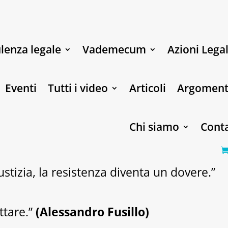
lenza legale
Vademecum
Azioni Legal
Eventi
Tutti i video
Articoli
Argoment
Chi siamo
Conta
stizia, la resistenza diventa un dovere.”
ttare.”
(Alessandro Fusillo)