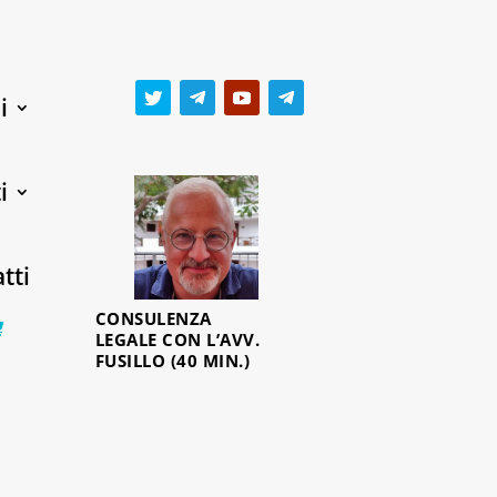
i
i
tti
CONSULENZA
0 Items
LEGALE CON L’AVV.
FUSILLO (40 MIN.)