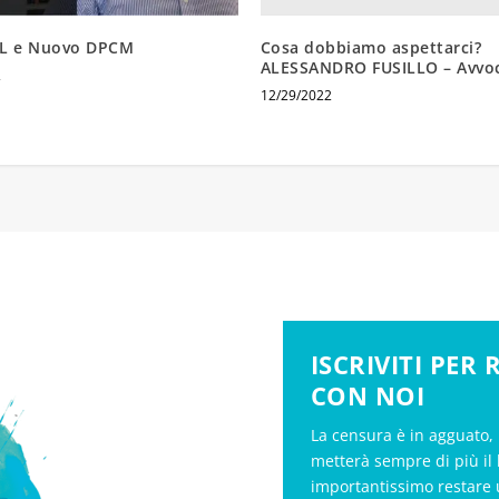
Cosa dobbiamo aspettarci?
L e Nuovo DPCM
ALESSANDRO FUSILLO – Avvo
2
12/29/2022
ISCRIVITI PER
CON NOI
La censura è in agguato, 
metterà sempre di più il 
importantissimo restare 