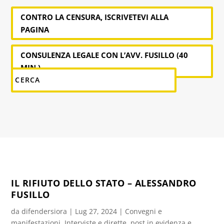
CONTRO LA CENSURA, ISCRIVETEVI ALLA
PAGINA
CONSULENZA LEGALE CON L’AVV. FUSILLO (40
MIN.)
IL RIFIUTO DELLO STATO – ALESSANDRO
FUSILLO
da
difendersiora
|
Lug 27, 2024
|
Convegni e
manifestazioni
,
Interviste e dirette
,
post in evidenza e