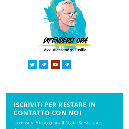
ISCRIVITI PER RESTARE IN
CONTATTO CON NOI
La censura è in agguato, il Digital Services Act