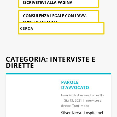
ISCRIVETEVI ALLA PAGINA
CONSULENZA LEGALE CON L’AVV.
FUSILLO (40 MIN.)
CATEGORIA:
INTERVISTE E
DIRETTE
PAROLE
D’AVVOCATO
Inserito da
Alessandro Fusillo
|
Giu 13, 2021
|
Interviste e
dirette
,
Tutti i video
Silver Nervuti ospita nel