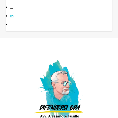
...
89