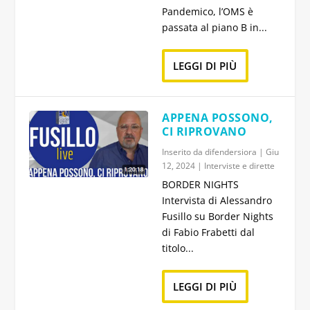
Pandemico, l’OMS è
passata al piano B in...
LEGGI DI PIÙ
APPENA POSSONO,
CI RIPROVANO
Inserito da
difendersiora
|
Giu
12, 2024
|
Interviste e dirette
BORDER NIGHTS
Intervista di Alessandro
Fusillo su Border Nights
di Fabio Frabetti dal
titolo...
LEGGI DI PIÙ