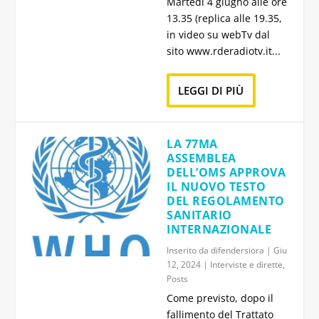
Martedì 4 giugno alle ore
13.35 (replica alle 19.35,
in video su webTv dal
sito www.rderadiotv.it...
LEGGI DI PIÙ
LA 77MA
ASSEMBLEA
DELL’OMS APPROVA
IL NUOVO TESTO
DEL REGOLAMENTO
SANITARIO
INTERNAZIONALE
Inserito da
difendersiora
|
Giu
12, 2024
|
Interviste e dirette
,
Posts
Come previsto, dopo il
fallimento del Trattato