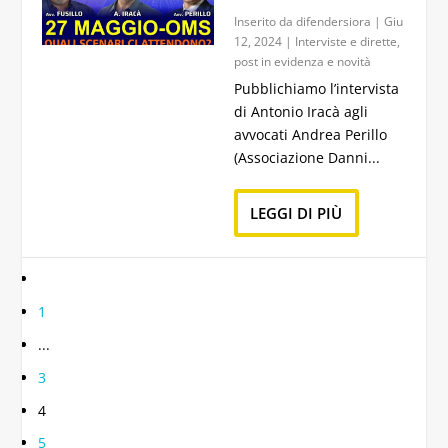
Inserito da
difendersiora
|
Giu
12, 2024
|
Interviste e dirette
,
post in evidenza e novità
Pubblichiamo l’intervista
di Antonio Iracà agli
avvocati Andrea Perillo
(Associazione Danni...
LEGGI DI PIÙ
1
...
3
4
5