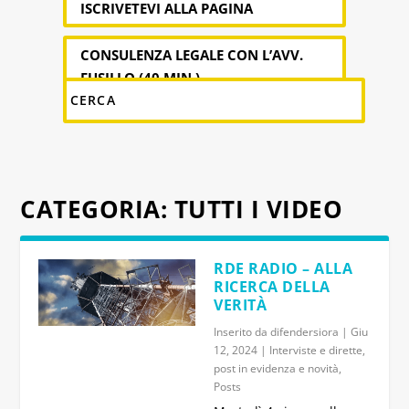
ISCRIVETEVI ALLA PAGINA
CONSULENZA LEGALE CON L’AVV.
FUSILLO (40 MIN.)
CATEGORIA:
TUTTI I VIDEO
RDE RADIO – ALLA
RICERCA DELLA
VERITÀ
Inserito da
difendersiora
|
Giu
12, 2024
|
Interviste e dirette
,
post in evidenza e novità
,
Posts