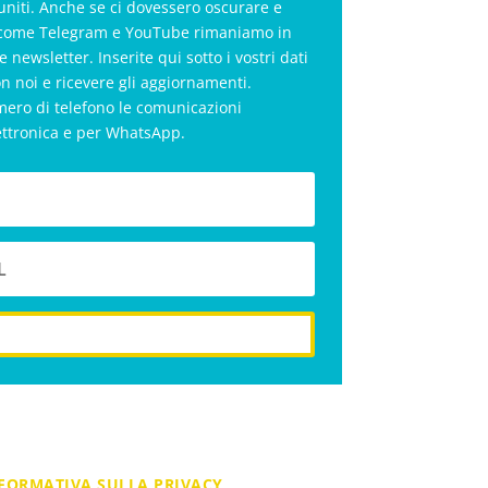
uniti. Anche se ci dovessero oscurare e
al come Telegram e YouTube rimaniamo in
le newsletter. Inserite qui sotto i vostri dati
on noi e ricevere gli aggiornamenti.
mero di telefono le comunicazioni
ettronica e per WhatsApp.
iscriviti
FORMATIVA SULLA PRIVACY