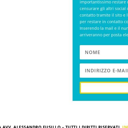
importantissimo restare 
censurare gli altri soci
contatto tramite il sito e 
per restare in contatto c
Inserendo la mail e il nu
arriveranno per posta el
 AVV. ALESSANDRO FUSILLO – TUTTI I DIRITTI RISERVATI.
IN