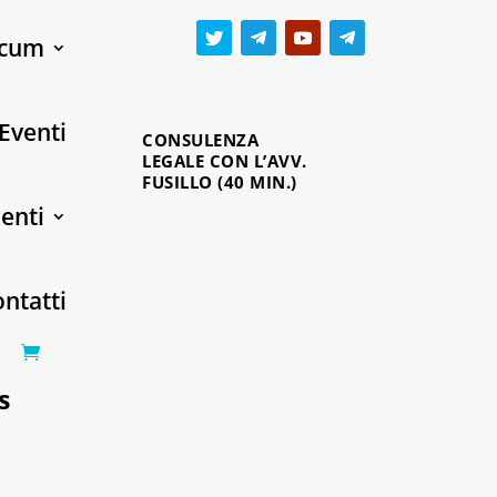
cum
Eventi
CONSULENZA
LEGALE CON L’AVV.
FUSILLO (40 MIN.)
enti
ntatti
0 Items
s