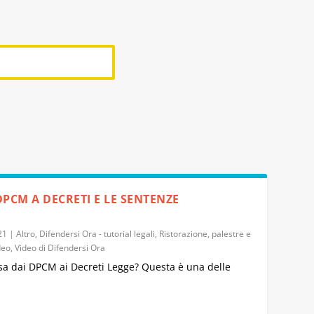
DPCM A DECRETI E LE SENTENZE
21
|
Altro
,
Difendersi Ora - tutorial legali
,
Ristorazione, palestre e
ideo
,
Video di Difendersi Ora
sa dai DPCM ai Decreti Legge? Questa è una delle