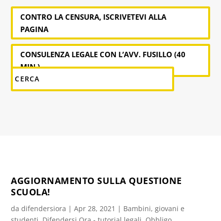
CONTRO LA CENSURA, ISCRIVETEVI ALLA
PAGINA
CONSULENZA LEGALE CON L’AVV. FUSILLO (40
MIN.)
AGGIORNAMENTO SULLA QUESTIONE
SCUOLA!
da
difendersiora
|
Apr 28, 2021
|
Bambini, giovani e
studenti
,
Difendersi Ora - tutorial legali
,
Obbligo