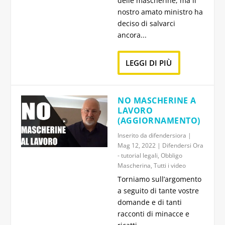
delle mascherine, ma il
nostro amato ministro ha
deciso di salvarci
ancora...
LEGGI DI PIÙ
NO MASCHERINE A
LAVORO
(AGGIORNAMENTO)
Inserito da
difendersiora
|
Mag 12, 2022
|
Difendersi Ora
- tutorial legali
,
Obbligo
Mascherina
,
Tutti i video
Torniamo sull’argomento
a seguito di tante vostre
domande e di tanti
racconti di minacce e