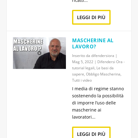
ricatti...
LEGGI DI PIÙ
MASCHERINE AL
LAVORO?
Inserito da
difendersiora
|
Mag 5, 2022
|
Difendersi Ora -
tutorial legali
,
Le basi da
sapere
,
Obbligo Mascherina
,
Tutti i video
I media di regime stanno
sostenendo la possibilità
di imporre l’uso delle
mascherine ai
lavoratori...
LEGGI DI PIÙ