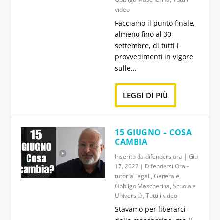
video
Facciamo il punto finale,
almeno fino al 30
settembre, di tutti i
provvedimenti in vigore
sulle...
LEGGI DI PIÙ
15 GIUGNO – COSA
CAMBIA
Inserito da
difendersiora
|
Giu
17, 2022
|
Difendersi Ora -
tutorial legali
,
Generale
,
Obbligo Mascherina
,
Scuola e
Università
,
Tutti i video
Stavamo per liberarci