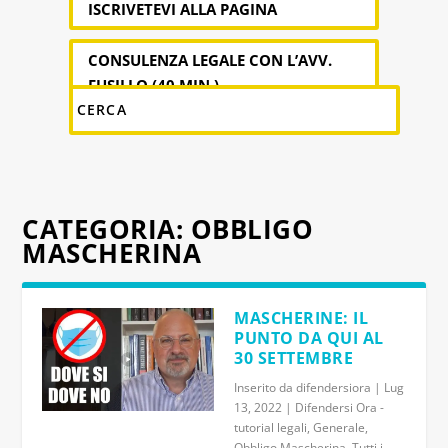
ISCRIVETEVI ALLA PAGINA
CONSULENZA LEGALE CON L’AVV.
FUSILLO (40 MIN.)
CATEGORIA:
OBBLIGO
MASCHERINA
MASCHERINE: IL
PUNTO DA QUI AL
30 SETTEMBRE
Inserito da
difendersiora
|
Lug
13, 2022
|
Difendersi Ora -
tutorial legali
,
Generale
,
Obbligo Mascherina
,
Tutti i