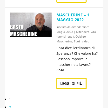
MASCHERINE – 1
MAGGIO 2022
Inserito da
difendersiora
|
Mag 3, 2022
|
Difendersi Ora -
tutorial legali
,
Obbligo
Mascherina
,
Tutti i video
Cosa dice l’ordinanza di
Speranza? Che valore ha?
Possono imporre le
mascherine a lavoro?
Cosa...
LEGGI DI PIÙ
1
2