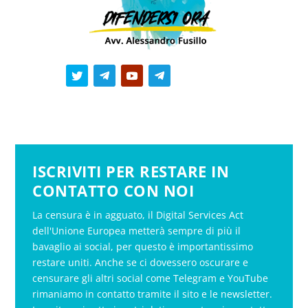
ISCRIVITI PER RESTARE IN
CONTATTO CON NOI
La censura è in agguato, il Digital Services Act
dell'Unione Europea metterà sempre di più il
bavaglio ai social, per questo è importantissimo
restare uniti. Anche se ci dovessero oscurare e
censurare gli altri social come Telegram e YouTube
rimaniamo in contatto tramite il sito e le newsletter.