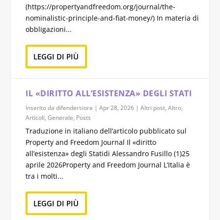
(https://propertyandfreedom.org/journal/the-
nominalistic-principle-and-fiat-money/) In materia di
obbligazioni...
LEGGI DI PIÙ
IL «DIRITTO ALL’ESISTENZA» DEGLI STATI
Inserito da
difendersiora
|
Apr 28, 2026
|
Altri post
,
Altro
,
Articoli
,
Generale
,
Posts
Traduzione in italiano dell’articolo pubblicato sul
Property and Freedom Journal Il «diritto
all’esistenza» degli Statidi Alessandro Fusillo (1)25
aprile 2026Property and Freedom Journal L’Italia è
tra i molti...
LEGGI DI PIÙ