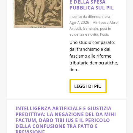
E DELLA SPESA
PUBBLICA SUL PIL
Inserito da
difendersiora
|
Ago 7, 2026
|
Altri post
,
Altro
,
Articoli
,
Generale
,
post in
evidenza e novità
,
Posts
Uno studio comparato:
dal franchismo e dal
fascismo alle riforme
tributarie democratiche,
fino...
LEGGI DI PIÙ
INTELLIGENZA ARTIFICIALE E GIUSTIZIA
PREDITTIVA: LA NEGAZIONE DEL DA MIHI
FACTUM, DABO TIBI IUS E IL PERICOLO
DELLA CONFUSIONE TRA FATTO E
PREVISIONE