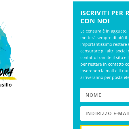
ISCRIVITI PER
CON NOI
La censura è in agguato, 
metterà sempre di più il 
importantissimo restare 
censurare gli altri soci
contatto tramite il sito e 
per restare in contatto c
Inserendo la mail e il nu
arriveranno per posta el