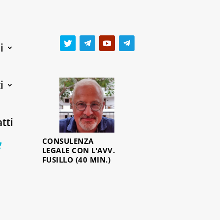
i
i
tti
CONSULENZA
0 Items
LEGALE CON L’AVV.
FUSILLO (40 MIN.)