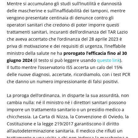
Mentre si accumulano gli studi sull’inutilità e dannosità
delle mascherine e sull’inaffidabilità dei tamponi, mentre
vengono presentate centinaia di denunce contro gli
operatori sanitari che credono di poter imporre questi
trattamenti sanitari, incuranti dell’ordinanza del TAR Lazio
che aveva accertato che l’ordinanza del 28 aprile 2023 è
priva di motivazione e dei requisiti di urgenza, l’ineffabile
ministro della salute ne ha
prorogato l’efficacia fino al 30
giugno 2024
(il testo si può leggere usando
questo link
).
Il tutto mentre l’osservatorio ISS accerta un calo del 15%
delle nuove diagnosi, accertate, ricordiamolo, con i test PCR
che danno un numero impressionante di falsi positivi.
La proroga dell’ordinanza, in disparte la sua assurdità, non
cambia nulla: né il ministro né i direttori sanitari possono
imporre un trattamento sanitario o un presidio medico a
chicchessia. La Carta di Nizza, la Convenzione di Oviedo, la
Costituzione e la legge 219/2017 garantiscono il diritto
all’autodeterminazione sanitaria. Il medico che rifiuti un
trattamento o una visita a chi non indossa la mascherina o