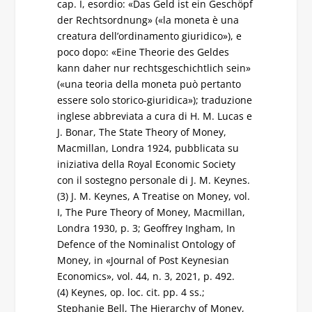
cap. I, esordio: «Das Geld ist ein Geschöpf
der Rechtsordnung» («la moneta è una
creatura dell’ordinamento giuridico»), e
poco dopo: «Eine Theorie des Geldes
kann daher nur rechtsgeschichtlich sein»
(«una teoria della moneta può pertanto
essere solo storico-giuridica»); traduzione
inglese abbreviata a cura di H. M. Lucas e
J. Bonar, The State Theory of Money,
Macmillan, Londra 1924, pubblicata su
iniziativa della Royal Economic Society
con il sostegno personale di J. M. Keynes.
(3) J. M. Keynes, A Treatise on Money, vol.
I, The Pure Theory of Money, Macmillan,
Londra 1930, p. 3; Geoffrey Ingham, In
Defence of the Nominalist Ontology of
Money, in «Journal of Post Keynesian
Economics», vol. 44, n. 3, 2021, p. 492.
(4) Keynes, op. loc. cit. pp. 4 ss.;
Stephanie Bell, The Hierarchy of Money,