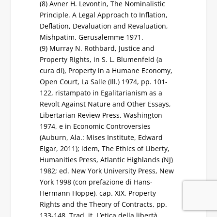
(8) Avner H. Levontin, The Nominalistic
Principle. A Legal Approach to Inflation,
Deflation, Devaluation and Revaluation,
Mishpatim, Gerusalemme 1971.
(9) Murray N. Rothbard, Justice and
Property Rights, in S. L. Blumenfeld (a
cura di), Property in a Humane Economy,
Open Court, La Salle (Ill.) 1974, pp. 101-
122, ristampato in Egalitarianism as a
Revolt Against Nature and Other Essays,
Libertarian Review Press, Washington
1974, e in Economic Controversies
(Auburn, Ala.: Mises Institute, Edward
Elgar, 2011); idem, The Ethics of Liberty,
Humanities Press, Atlantic Highlands (NJ)
1982; ed. New York University Press, New
York 1998 (con prefazione di Hans-
Hermann Hoppe), cap. XIX, Property
Rights and the Theory of Contracts, pp.
133-148. Trad. it. L’etica della libertà,