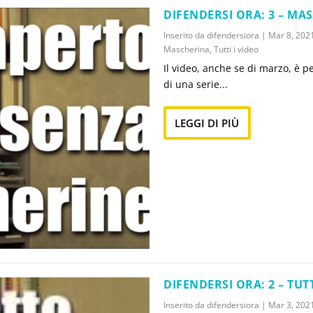
DIFENDERSI ORA: 3 – MA
Inserito da
difendersiora
|
Mar 8, 202
Mascherina
,
Tutti i video
Il video, anche se di marzo, è 
di una serie...
LEGGI DI PIÙ
DIFENDERSI ORA: 2 – TU
Inserito da
difendersiora
|
Mar 3, 202