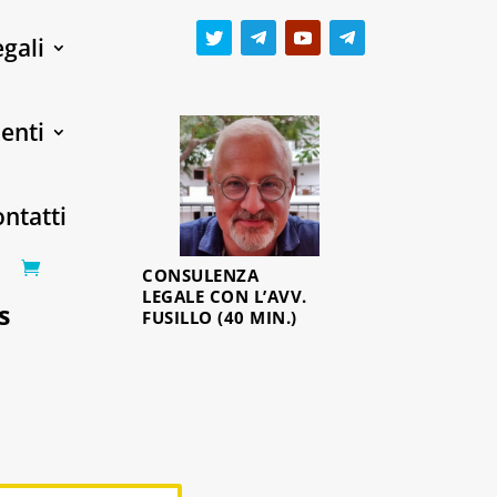
egali
enti
ntatti
CONSULENZA
0 Items
LEGALE CON L’AVV.
s
FUSILLO (40 MIN.)