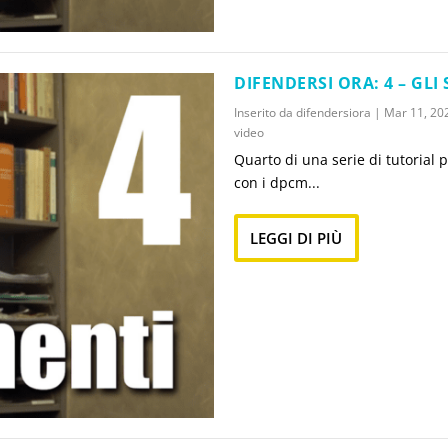
DIFENDERSI ORA: 4 – GL
Inserito da
difendersiora
|
Mar 11, 20
video
Quarto di una serie di tutorial 
con i dpcm...
LEGGI DI PIÙ