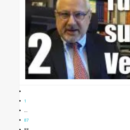
1
...
87
88