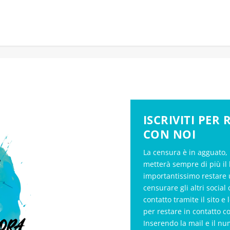
ISCRIVITI PER
CON NOI
La censura è in agguato, 
metterà sempre di più il 
importantissimo restare 
censurare gli altri soci
contatto tramite il sito e 
per restare in contatto c
Inserendo la mail e il nu