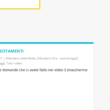
POSTAMENTI
21
|
Difendersi dalle Multe
,
Difendersi Ora - tutorial legali
,
aggi
,
Tutti i video
e domande che ci avete fatto nei video 3 (mascherine