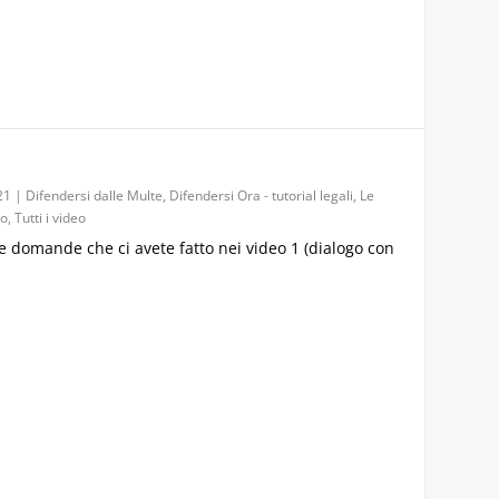
21
|
Difendersi dalle Multe
,
Difendersi Ora - tutorial legali
,
Le
to
,
Tutti i video
e domande che ci avete fatto nei video 1 (dialogo con