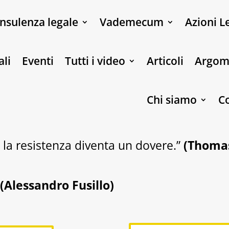
nsulenza legale
Vademecum
Azioni L
ali
Eventi
Tutti i video
Articoli
Argom
Chi siamo
Co
 la resistenza diventa un dovere.”
(Thoma
”
(Alessandro Fusillo)