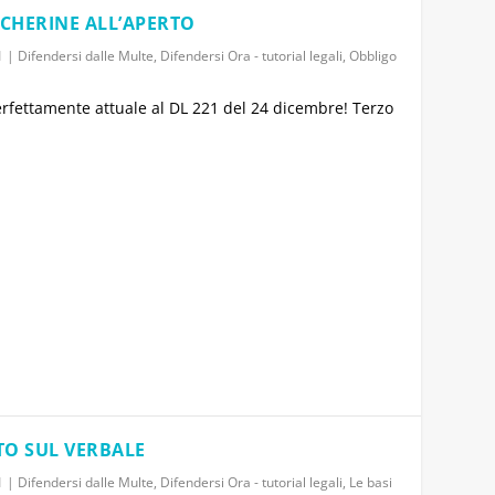
SCHERINE ALL’APERTO
1
|
Difendersi dalle Multe
,
Difendersi Ora - tutorial legali
,
Obbligo
perfettamente attuale al DL 221 del 24 dicembre! Terzo
TTO SUL VERBALE
1
|
Difendersi dalle Multe
,
Difendersi Ora - tutorial legali
,
Le basi