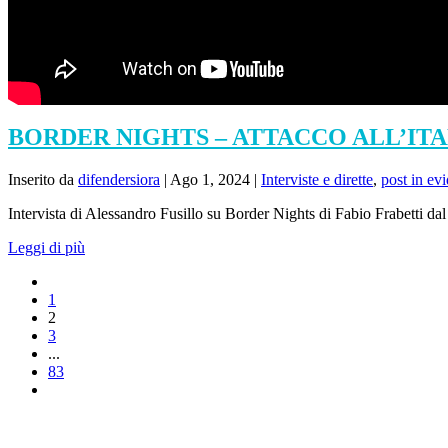
BORDER NIGHTS – ATTACCO ALL’ITALIA
Inserito da
difendersiora
|
Ago 1, 2024
|
Interviste e dirette
,
post in ev
Intervista di Alessandro Fusillo su Border Nights di Fabio Frabett
Leggi di più
1
2
3
...
83