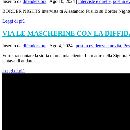
Inserito da
difendersiora
|
Ago 10, 2024
|
Interviste e dirette
,
post in e
BORDER NIGHTS Intervista di Alessandro Fusillo su Border Nights di 
Leggi di più
VIA LE MASCHERINE CON LA DIFFID
Inserito da
difendersiora
|
Ago 4, 2024
|
post in evidenza e novità
,
Pos
Vorrei raccontare la storia di una mia cliente. La madre della Signora 
tentava di andare a...
Leggi di più