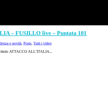
 – FUSILLO live – Puntata 101
idenza e novità
,
Posts
,
Tutti i video
i dal titolo ATTACCO ALL’ITALIA...