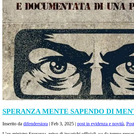
SPERANZA MENTE SAPENDO DI MEN
Inserito da
difendersiora
|
Feb 3, 2025
|
post in evidenza e novità
,
Pos
L’ex ministro Speranza, privo di incarichi ufficiali, va da tempo presen