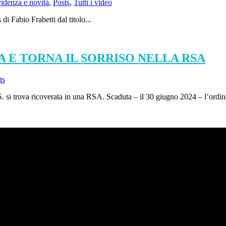
videnza e novità
,
Posts
,
Tutti i video
Fabio Frabetti dal titolo...
A E TORNA IL SORRISO NELLA RSA
ts
S. si trova ricoverata in una RSA. Scaduta – il 30 giugno 2024 – l’ordin