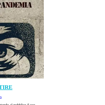
TIRE
ts
tando al pubblico il suo...