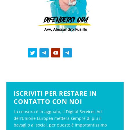
ISCRIVITI PER RESTARE IN
CONTATTO CON NOI
La censura è in agguato, il Digital Services Act
dell'Unione Europea metterà sempre di più il
bavaglio ai social, per questo è importantissimo