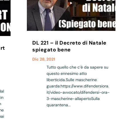
DL 221 – il Decreto di Natale
rt
spiegato bene
Dic 28, 2021
Tutto quello che c’è da sapere su
questo ennesimo atto
liberticida.Sulle mascherine
guarda:https://www.difendersiora.
dal
it/video-avvocato/difendersi-ora-
in
3-mascherine-allapertoSulla
n
quarantena...
me
mai