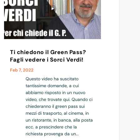
Ti chiedono il Green Pass?
Fagli vedere i Sorci Verdi!
Feb 7, 2022
Questo video ha suscitato
tantissime domande, a cui
abbiamo risposto in un nuovo
video, che trovate qui. Quando ci
chiederanno il green pass sui
mezzi di trasporto, al cinema, in
un ristorante, in banca, alla posta
ecc. a prescindere che la
richiesta provenga da un...