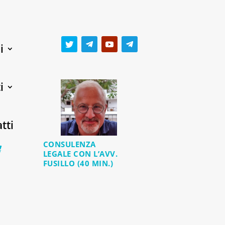
i
i
tti
CONSULENZA
0 Items
LEGALE CON L’AVV.
FUSILLO (40 MIN.)