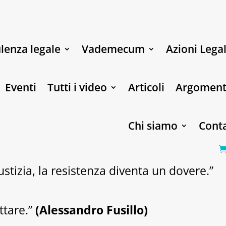
lenza legale
Vademecum
Azioni Legal
Eventi
Tutti i video
Articoli
Argoment
Chi siamo
Conta
stizia, la resistenza diventa un dovere.”
ttare.”
(Alessandro Fusillo)